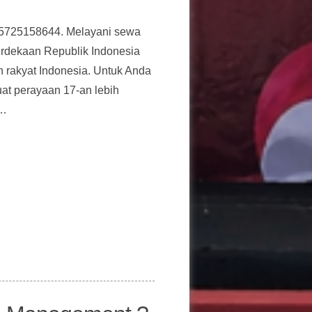
85725158644. Melayani sewa
erdekaan Republik Indonesia
h rakyat Indonesia. Untuk Anda
uat perayaan 17-an lebih
g…