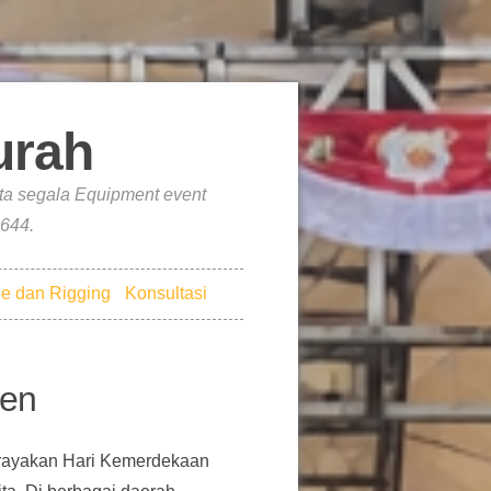
rah
ta segala Equipment event
644.
e dan Rigging
Konsultasi
ten
merayakan Hari Kemerdekaan