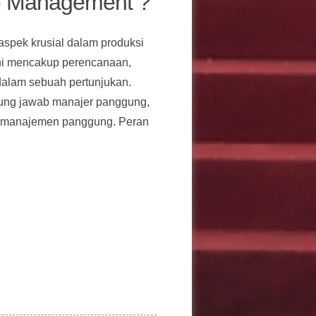
e Management ?
pek krusial dalam produksi
 ini mencakup perencanaan,
 dalam sebuah pertunjukan.
gung jawab manajer panggung,
am manajemen panggung. Peran