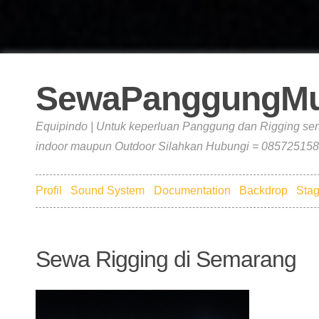
SewaPanggungMu
Equipindo | Untuk keperluan Panggung dan Rigging ser
indoor maupun Outdoor Silahkan Hubungi = 085725158
Profil
Sound System
Documentation
Backdrop
Stag
Sewa Rigging di Semarang