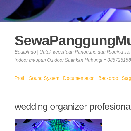
SewaPanggungMu
Equipindo | Untuk keperluan Panggung dan Rigging ser
indoor maupun Outdoor Silahkan Hubungi = 085725158
Profil
Sound System
Documentation
Backdrop
Stag
wedding organizer profesional