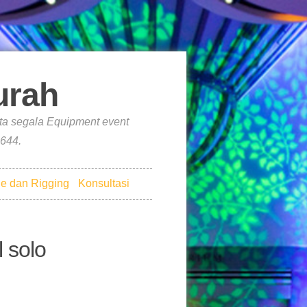
rah
ta segala Equipment event
644.
e dan Rigging
Konsultasi
 solo